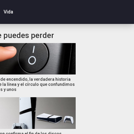
Vida
e puedes perder
de encendido, la verdadera historia
e la línea y el círculo que confundimos
s y unos
on confirma el fin de los discos