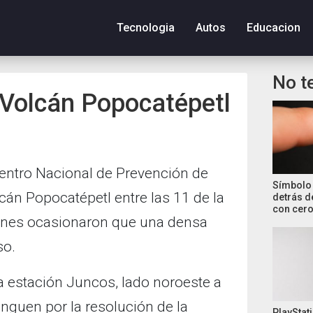
Tecnologia
Autos
Educacion
No t
 Volcán Popocatépetl
entro Nacional de Prevención de
Símbolo 
cán Popocatépetl entre las 11 de la
detrás d
con cero
iones ocasionaron que una densa
so.
a estación Juncos, lado noroeste a
inguen por la resolución de la
PlayStati