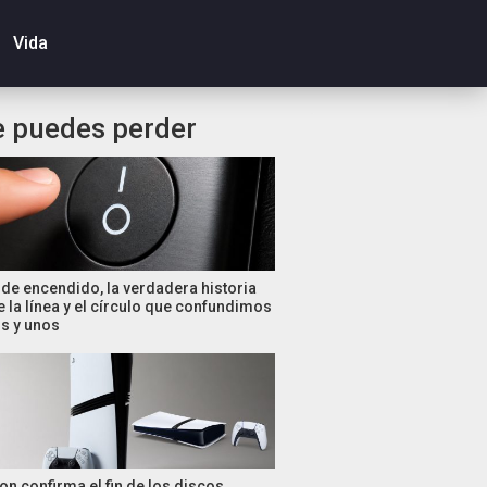
Vida
e puedes perder
de encendido, la verdadera historia
e la línea y el círculo que confundimos
s y unos
on confirma el fin de los discos