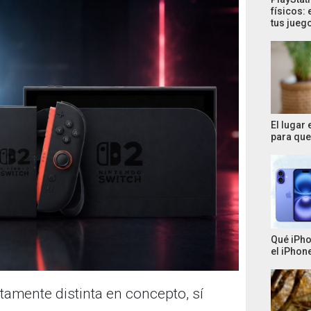
físicos: 
tus jueg
El lugar
para que 
Qué iPho
el iPhone
amente distinta en concepto, sí