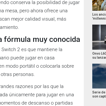
ndo conserva la posibilidad de jugar
 una mesa, pero ahora ofrece una
Los anci
can mejor calidad visual, más
'millenni
amiento.
na fórmula muy conocida
 Switch 2 es que mantiene la
Onvo L60
suario puede jugar en casa
su lanza
 en modo portátil o colocarla sobre
 otras personas.
grandes razones por las que la
Serie de
sada únicamente para jugar en una
son cap
, momentos de descanso o partidas