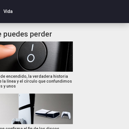
Vida
e puedes perder
de encendido, la verdadera historia
e la línea y el círculo que confundimos
s y unos
on confirma el fin de los discos