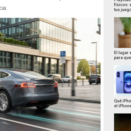
físicos: 
ia.
tus jueg
El lugar
para que 
Qué iPho
el iPhone