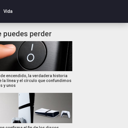
Vida
e puedes perder
de encendido, la verdadera historia
e la línea y el círculo que confundimos
s y unos
on confirma el fin de los discos