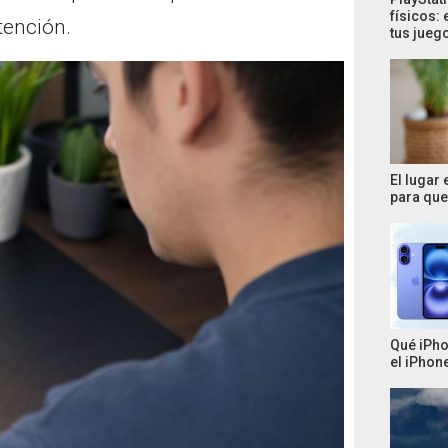
físicos: 
tención.
tus jueg
El lugar
para que 
Qué iPho
el iPhone