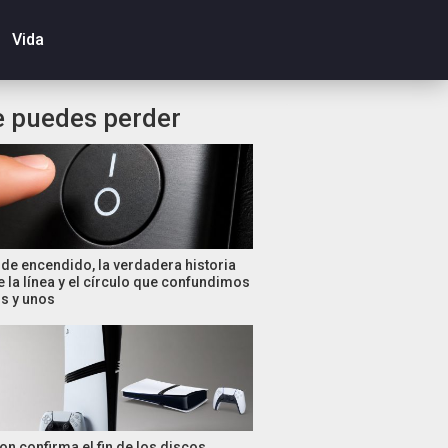
Vida
e puedes perder
de encendido, la verdadera historia
e la línea y el círculo que confundimos
s y unos
on confirma el fin de los discos