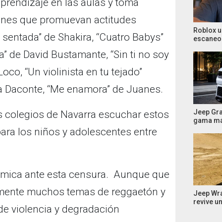
prendizaje en las aulas y toma
iones que promuevan actitudes
Roblox u
o sentada” de Shakira, “Cuatro Babys”
escaneo 
a” de David Bustamante, “Sin ti no soy
oco, “Un violinista en tu tejado”
na Daconte, “Me enamora” de Juanes.
Jeep Gr
os colegios de Navarra escuchar estos
gama má
ara los niños y adolescentes entre
olémica ante esta censura. Aunque que
lmente muchos temas de reggaetón y
Jeep Wra
revive u
de violencia y degradación