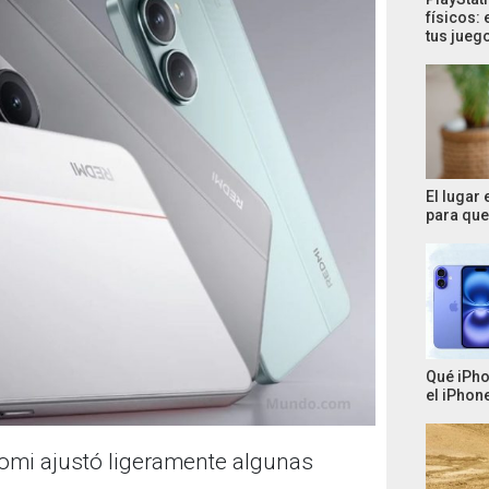
físicos: 
tus jueg
El lugar
para que 
Qué iPho
el iPhone
iaomi ajustó ligeramente algunas