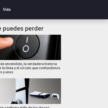
Vida
e puedes perder
de encendido, la verdadera historia
e la línea y el círculo que confundimos
s y unos
on confirma el fin de los discos