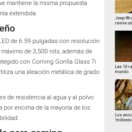
ue mantiene la misma propuesta
mía extendida.
Jeep Wra
revive u
seño
LED de 6.59 pulgadas con resolución
lo máximo de 3,500 nits, además de
otegido con Corning Gorilla Glass 7i
Las 10 r
utiliza una aleación metálica de grado
mundo
s de resistencia al agua y al polvo
na por encima de la mayoría de los
Los anci
bilidad.
'millenni