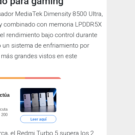
do para gaming
esador MediaTek Dimensity 8500 Ultra,
s y combinado con memoria LPDDR5X
l rendimiento bajo control durante
ó un sistema de enfriamiento por
 más grandes vistos en este
ctúa
ecuta
e 200
Leer aquí
rca, el Redmi Turbo 5 supera los 2