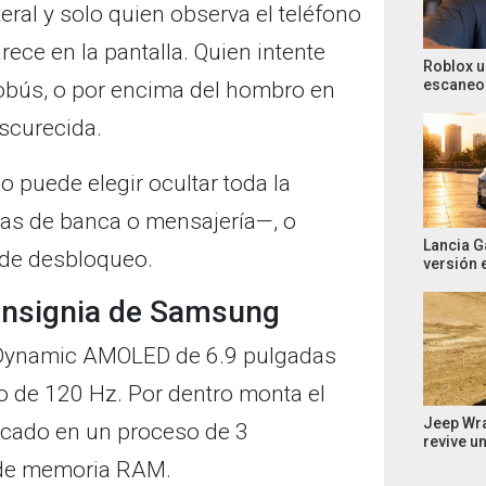
ateral y solo quien observa el teléfono
rece en la pantalla. Quien intente
Roblox u
escaneo 
tobús, o por encima del hombro en
scurecida.
o puede elegir ocultar toda la
las de banca o mensajería—, o
Lancia G
 de desbloqueo.
versión 
 insignia de Samsung
a Dynamic AMOLED de 6.9 pulgadas
o de 120 Hz. Por dentro monta el
Jeep Wra
icado en un proceso de 3
revive u
 de memoria RAM.