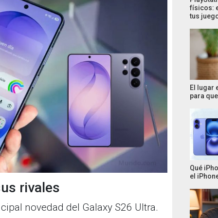
físicos: 
tus jueg
El lugar
para que 
Qué iPho
el iPhone
us rivales
ncipal novedad del Galaxy S26 Ultra.