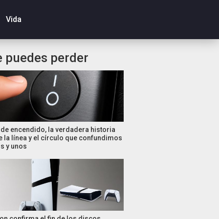
Vida
e puedes perder
de encendido, la verdadera historia
e la línea y el círculo que confundimos
s y unos
on confirma el fin de los discos