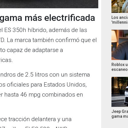
gama más electrificada
Los anci
'millenni
el ES 350h híbrido, además de las
WD. La marca también confirmó que el
ito capaz de adaptarse a
icas.
Roblox u
escaneo 
ndros de 2.5 litros con un sistema
os oficiales para Estados Unidos,
cer hasta 46 mpg combinados en
Jeep Gr
gama má
ece tracción delantera y una