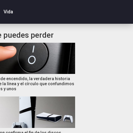
Vida
e puedes perder
de encendido, la verdadera historia
e la línea y el círculo que confundimos
s y unos
on confirma el fin de los discos