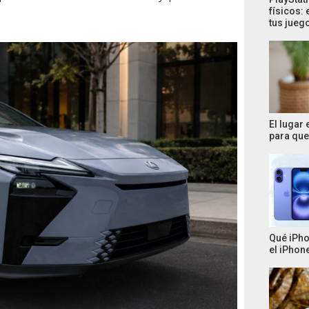
físicos: 
tus jueg
El lugar
para que 
Qué iPho
el iPhone