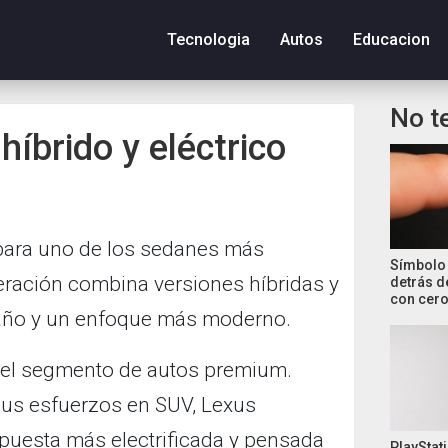
Tecnologia
Autos
Educacion
No t
híbrido y eléctrico
para uno de los sedanes más
Símbolo 
eración combina versiones híbridas y
detrás d
con cero
maño y un enfoque más moderno.
 el segmento de autos premium.
us esfuerzos en SUV, Lexus
opuesta más electrificada y pensada
PlayStati