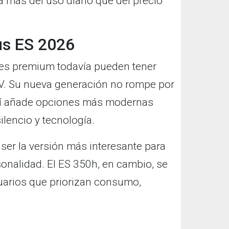
á más del uso diario que del precio
us ES 2026
es premium todavía pueden tener
V. Su nueva generación no rompe por
o sí añade opciones más modernas
lencio y tecnología.
er la versión más interesante para
nalidad. El ES 350h, en cambio, se
suarios que priorizan consumo,