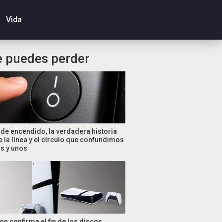
Vida
e puedes perder
de encendido, la verdadera historia
e la línea y el círculo que confundimos
s y unos
on confirma el fin de los discos