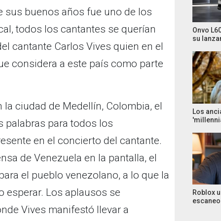
e sus buenos años fue uno de los
al, todos los cantantes se querían
Onvo L60
su lanza
el cantante Carlos Vives quien en el
ue considera a este país como parte
n la ciudad de Medellín, Colombia, el
Los anci
'millenni
s palabras para todos los
sente en el concierto del cantante.
sa de Venezuela en la pantalla, el
ara el pueblo venezolano, a lo que la
zo esperar. Los aplausos se
Roblox u
escaneo 
de Vives manifestó llevar a