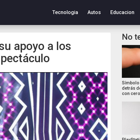
Tecnologia
Autos
Educacion
No t
su apoyo a los
spectáculo
Símbolo 
detrás d
con cero
PlayStati