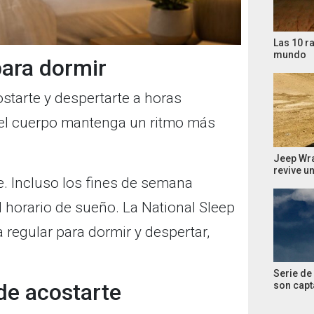
Las 10 r
mundo
para dormir
starte y despertarte a horas
e el cuerpo mantenga un ritmo más
Jeep Wra
revive u
e. Incluso los fines de semana
 horario de sueño. La National Sleep
egular para dormir y despertar,
Serie de
de acostarte
son cap