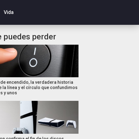
Vida
e puedes perder
de encendido, la verdadera historia
e la línea y el círculo que confundimos
s y unos
on confirma el fin de los discos