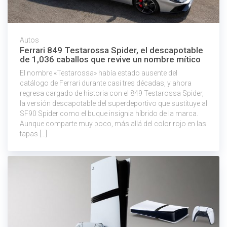
Autos
Ferrari 849 Testarossa Spider, el descapotable
de 1,036 caballos que revive un nombre mítico
El nombre «Testarossa» había estado ausente del
catálogo de Ferrari durante casi tres décadas, y ahora
regresa cargado de historia con el 849 Testarossa Spider,
la versión descapotable del superdeportivo que sustituye al
SF90 Spider como el buque insignia híbrido de la marca.
Aunque comparte muy poco, más allá del color rojo en las
tapas […]