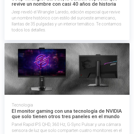
revive un nombre con casi 40 años de historia
Jeep reveló el Wrangler Laredo, edición especial que revive
un nombre histórico con estilo del suroeste americano,
llantas de 35 pulgadas y un interior temático. Te contamos
todos los detalles.
Tecnologia
El monitor gaming con una tecnología de NVIDIA
que solo tienen otros tres paneles en el mundo
Panel Rapid IPS QHD, 360 Hz, G-Sync Pulsar y una cámara
sensora de luz que solo comparten cuatro monitores en el