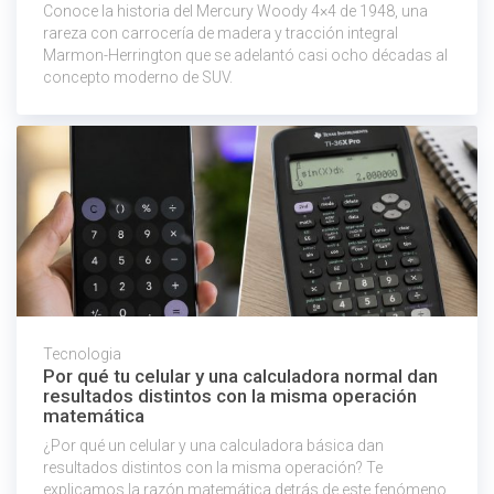
Conoce la historia del Mercury Woody 4×4 de 1948, una
rareza con carrocería de madera y tracción integral
Marmon-Herrington que se adelantó casi ocho décadas al
concepto moderno de SUV.
Tecnologia
Por qué tu celular y una calculadora normal dan
resultados distintos con la misma operación
matemática
¿Por qué un celular y una calculadora básica dan
resultados distintos con la misma operación? Te
explicamos la razón matemática detrás de este fenómeno