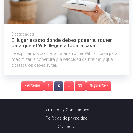
Destacadas
El lugar exacto donde debes poner tu router
para que el WiFi llegue a toda la casa
Te explicamos dónde colocar el router WiFi en casa para
maximizar la cobertura y la velocidad de Internet, y qué
obstáculos debes evitar.
‹ Anterior
1
2
…
33
Siguiente ›
Terminos y Condiciones
Políticas de privacidad
Contacto