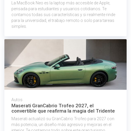
La MacBook Neo es la laptop más accesible de Apple,
pensada para estudiantes y usuarios cotidianos. Te
contamos todas sus características y si realmente rinde
para la universidad, el trabajo remoto o solo para tareas
simples.
Autos
Maserati GranCabrio Trofeo 2027, el
convertible que reafirma la magia del Tridente
Maserati actualizó su GranCabrio Trofeo para 2027 con
más potencia, un diseño más agresivo y mejoras en el
interior. Te contamos todo sobre este gran turismo